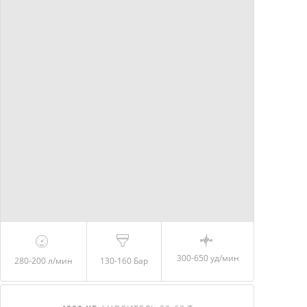
300-650 уд/мин
280-200
л/мин
130-160
Бар