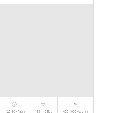
125-80
л/мин
115-140
Бар
420-1000
уд/мин