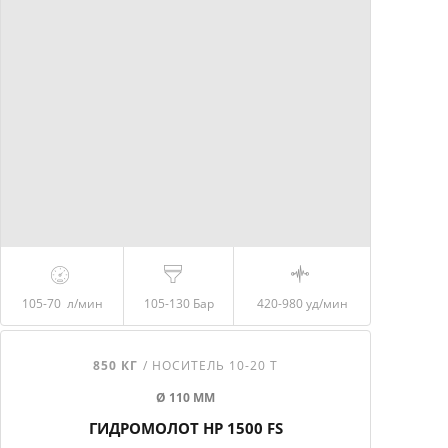
105-70
л/мин
105-130
Бар
420-980
уд/мин
850 КГ
/ НОСИТЕЛЬ 10-20 Т
Ø 110 ММ
ГИДРОМОЛОТ HP 1500 FS