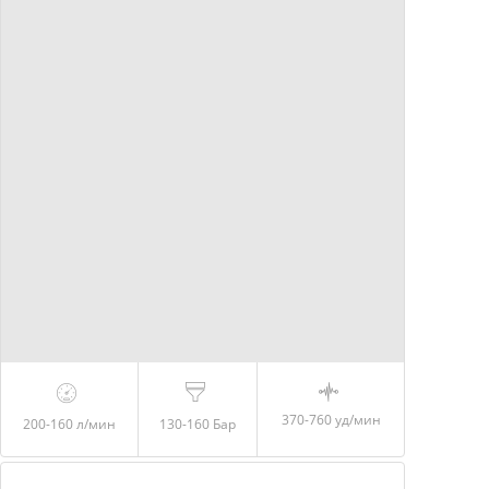
370-760 уд/мин
200-160
л/мин
130-160
Бар