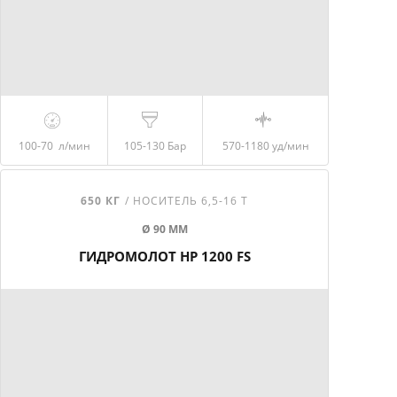
100-70
л/мин
105-130
Бар
570-1180
уд/мин
650 КГ
/ НОСИТЕЛЬ 6,5-16 Т
Ø 90 ММ
ГИДРОМОЛОТ HP 1200 FS