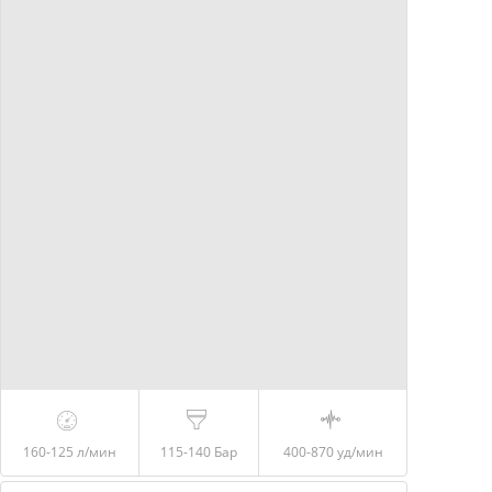
160-125
л/мин
115-140
Бар
400-870
уд/мин