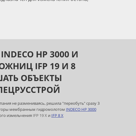
NDECO HP 3000 И
ЖНИЦ IFP 19 И 8
АТЬ ОБЪЕКТЫ
ПЕЦРУССТРОЙ
ания не размениваясь, решила "переобуть" сразу 3
аваторы мембранным гидромолотом
INDECO HP 3000
ого измельчения
IFP 19 X
и
IFP 8 X