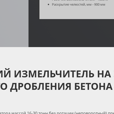
Раскрытие челюстей, мм - 900 мм
Й ИЗМЕЛЬЧИТЕЛЬ НА 
О ДРОБЛЕНИЯ БЕТОНА
атора массой 16-30 тонн без ротации (неповоротный) пр